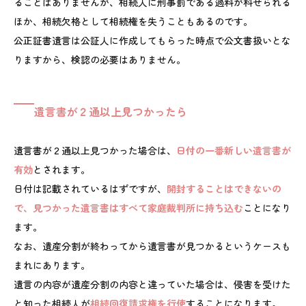
ることはありませんが、相続人に刑事罰である過料が科せられる
ほか、相続欠格として相続権を失うこともあるのです。
公正証書遺言は公証人に作成してもらった時点で公文書扱いとな
りますから、検認の必要はありません。
遺言書が２通以上見つかったら
遺言書が２通以上見つかった場合は、
日付の一番新しい遺言書が
有効
とされます。
日付は記載されているはずですが、
開封することはできないの
で、見つかった遺言書はすべて家庭裁判所に持ち込む
ことになり
ます。
なお、遺産分割が終わってから遺言書が見つかるというケースも
まれにあります。
遺言の内容が遺産分割の内容と違っていた場合は、侵害を受けた
と知った相続人が
相続回復請求権を行使
することになります。