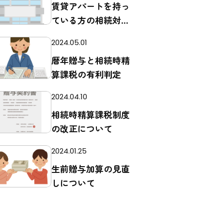
賃貸アパートを持っ
ている方の相続対策
としての贈与につい
2024.05.01
て vol.1
暦年贈与と相続時精
算課税の有利判定
2024.04.10
相続時精算課税制度
の改正について
2024.01.25
生前贈与加算の見直
しについて